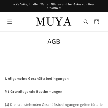
Direkt
Im KaDeWe, in allen Walter Filialen und bei Gutes von Busch
zum
erhältlich!
Inhalt
Warenkorb
AGB
I. Allgemeine Geschäfts­bedingungen
§ 1 Grundlegende Bestimmungen
(1)
Die nachstehenden Geschäftsbedingungen gelten für alle